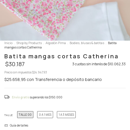
Inicio
.
Shop by Products
.
Algodón Pima
.
Bodies, blusas & batitas
.
Batita
mangas cortas Catherina
Batita mangas cortas Catherina
$30.187
3
cuotas sin interés de
$10.062,33
Precio sin impuestos
$24.947,93
$25.658,95
con
Transferencia o depósito bancario
Envío gratis
superando los
$150.000
TALLE 00
0 A 1 MES
1 A 3 MESES
TALLE
Guía de talles