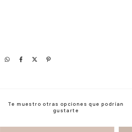
ropa para bebe de  kilos
prematuros
bebe bajo eso
Te muestro otras opciones que podrían
gustarte