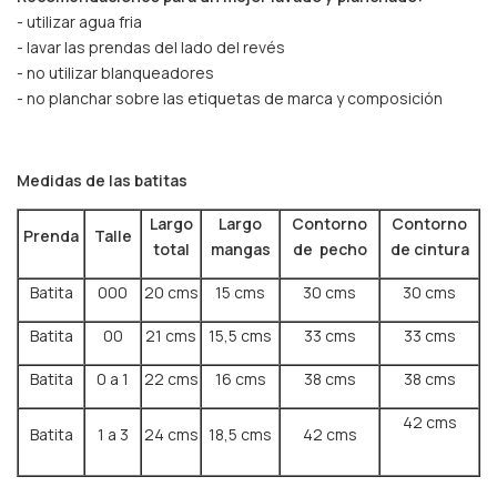
- utilizar agua fria
- lavar las prendas del lado del revés
- no utilizar blanqueadores
- no planchar sobre las etiquetas de marca y composición
Medidas de las batitas
Largo
Largo
Contorno
Contorno
Prenda
Talle
total
mangas
de pecho
de cintura
Batita
000
20 cms
15 cms
30 cms
30 cms
Batita
00
21 cms
15,5 cms
33 cms
33 cms
Batita
0 a 1
22 cms
16 cms
38 cms
38 cms
42 cms
Batita
1 a 3
24 cms
18,5 cms
42 cms