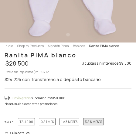
Inicio
.
Shop by Products
.
Algodón Pima
.
Básicos
.
Ranita PIMA blanco
Ranita PIMA blanco
$28.500
3
cuotas sin interés de
$9.500
Precio sin impuestos
$23.553,72
$24.225
con
Transferencia o depósito bancario
Envío gratis
superando los
$150.000
No acumulable con otras promociones
TALLE 00
0 A 1 MES
1 A 3 MESES
3 A 6 MESES
TALLE
Guía de talles