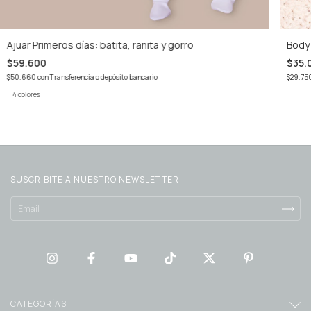
Ajuar Primeros días: batita, ranita y gorro
Body 
$59.600
$35.
$50.660
con
Transferencia o depósito bancario
$29.75
4 colores
SUSCRIBITE A NUESTRO NEWSLETTER
CATEGORÍAS