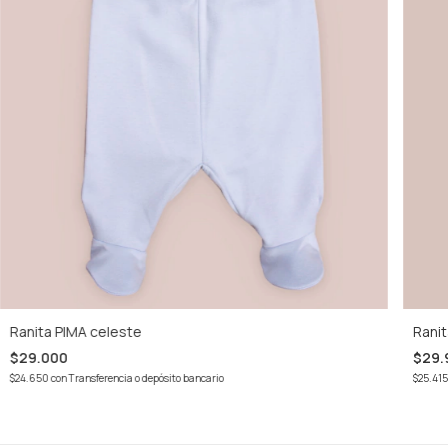
Ranita PIMA celeste
Ranit
$29.000
$29.
$24.650
con
Transferencia o depósito bancario
$25.41