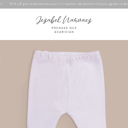
f por transferencia | o 3 cuotas sin interés | Envío gratis a domicilio de