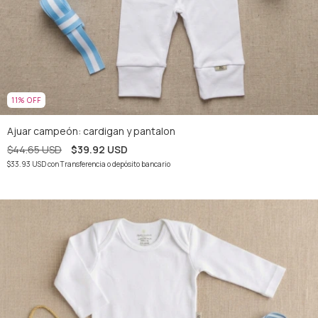
11
%
OFF
Ajuar campeón: cardigan y pantalon
$44.65 USD
$39.92 USD
$33.93 USD
con
Transferencia o depósito bancario