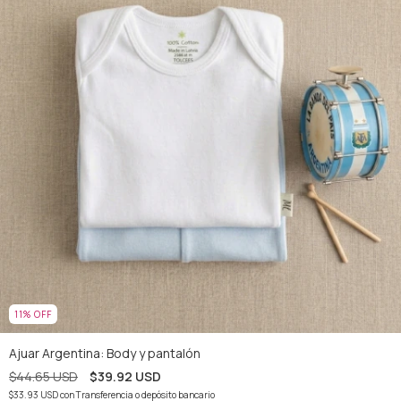
11
%
OFF
Ajuar Argentina: Body y pantalón
$44.65 USD
$39.92 USD
$33.93 USD
con
Transferencia o depósito bancario