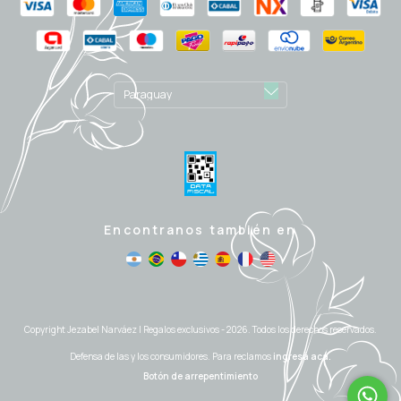
Encontranos también en
Copyright Jezabel Narváez | Regalos exclusivos - 2026. Todos los derechos reservados.
Defensa de las y los consumidores. Para reclamos
ingresá acá.
Botón de arrepentimiento