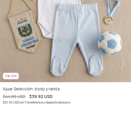
11
%
OFF
Ajuar Selección: body y ranita
$44.65 USD
$39.92 USD
$33.93 USD
con
Transferencia o depósito bancario