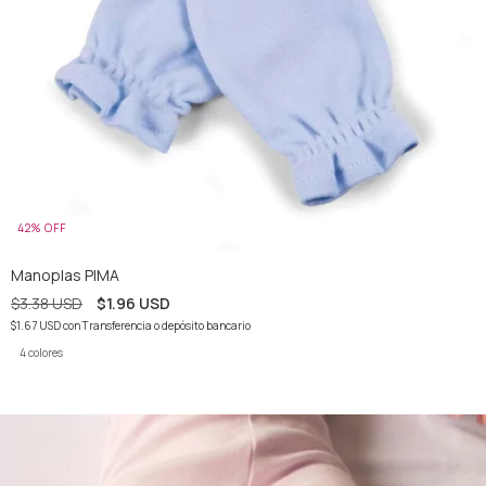
42
%
OFF
Manoplas PIMA
$3.38 USD
$1.96 USD
$1.67 USD
con
Transferencia o depósito bancario
4 colores