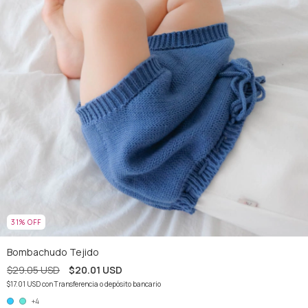
31
%
OFF
Bombachudo Tejido
$29.05 USD
$20.01 USD
$17.01 USD
con
Transferencia o depósito bancario
+4