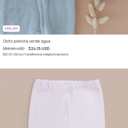
59
%
OFF
Osito pielcita verde agua
$58.66 USD
$24.15 USD
$20.53 USD
con
Transferencia o depósito bancario