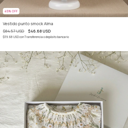
45
%
OFF
Vestido punto smock Alma
$84.57 USD
$46.68 USD
$39.68 USD
con
Transferencia o depósito bancario