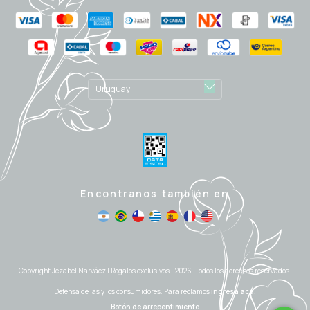
Encontranos también en
Copyright Jezabel Narváez | Regalos exclusivos - 2026. Todos los derechos reservados.
Defensa de las y los consumidores. Para reclamos
ingresá acá.
Botón de arrepentimiento