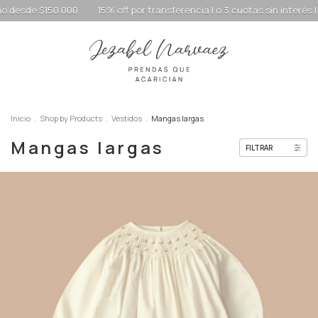
f por transferencia | o 3 cuotas sin interés | Envío gratis a domicilio de
Inicio
.
Shop by Products
.
Vestidos
.
Mangas largas
Mangas largas
FILTRAR