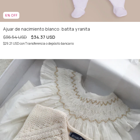
6
%
OFF
Ajuar de nacimiento blanco: batita y ranita
$36.54 USD
$34.37 USD
$29.21 USD
con
Transferencia o depósito bancario