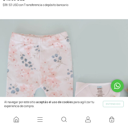
$38.53 USD
con
Transferencia o depósito bancario
Al navegar por este sitio
aceptás el uso de cookies
para agilizar tu
ENTENDIDO
experiencia de compra.
0